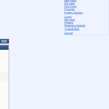
Blue basic
Div papir
First Floor
Frizantin
Kraljevi Äardaci
Logos
Min plast
Pedigre
Radionica RakiÄ‡
TrubaÄi BeÄ
Zoovet
RSS