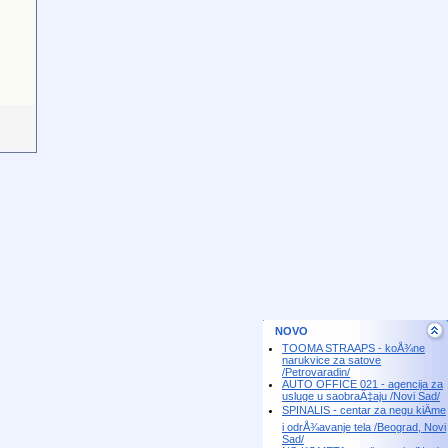
NOVO
TOOMA STRAAPS - koÅ¾ne
narukvice za satove
/Petrovaradin/
AUTO OFFICE 021 - agencija za
usluge u saobraÄ‡aju /Novi Sad/
SPINALIS - centar za negu kiÄme
i odrÅ¾avanje tela /Beograd, Novi
Sad/