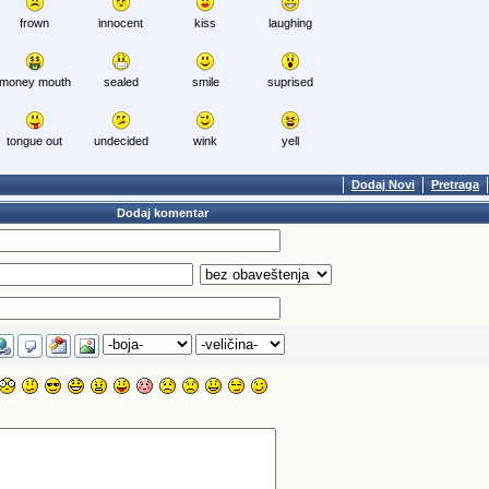
frown
innocent
kiss
laughing
money mouth
sealed
smile
suprised
tongue out
undecided
wink
yell
Dodaj Novi
Pretraga
Dodaj komentar