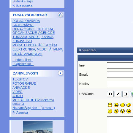
Statistika sajta
Knjiga utisaka
POSLOVNI ADRESAR
POLJOPRIVREDA
SAOBRAÄ†AJ
OBRAZOVANJE, KULTURA,
ORGANIZACIJE, AGENCIJE
TURIZAM, SPORT, ZABAVA
ZDRAVSTVO
MODA, LEPOTA, ÄŒISTOÄ†A
ELEKTRONIKA, MEDIJI, Å TAMPA
Komentari
GRAÄEVINARSTVO
- Indeks firmi -
- Oglasite se...
Ime:
ZANIMLJIVOSTI
Email:
TEKSTOVI
FOTOGRAFIJE
Naslov:
ANIMACIJE
VIDEO
UBBCode:
AUDIO
MUZIÄŒKI HITOVI+tekstovi
pesama
Na danaÅ¡nji dan... (u radu...)
PriÄaonica