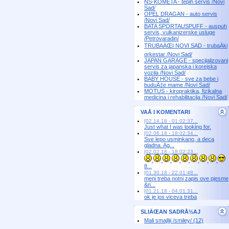
NS-KOMETA - tepih servis /Novi
Sad/
OPEL DRAGAN - auto servis
/Novi Sad/
BATA SPORTAUSPUFF - auspuh
servis, vulkanizerske usluge
/Petrovaradin/
TRUBAÄŒI NOVI SAD - trubaÄki
orkestar /Novi Sad/
JAPAN GARAGE - specijalizovani
servis za japanska i korejska
vozila /Novi Sad/
BABY HOUSE - sve za bebe i
buduÄ‡e mame /Novi Sad/
MOTUS - kiropraktika, fizikalna
medicina i rehabilitacija /Novi Sad/
VAÅ I KOMENTARI
[02.14.18 - 01:02:37...
Just what I was looking for.
[02.06.18 - 18:02:34...
Sve lepo usminkano, a deca
gladna. Ag...
[02.02.18 - 18:02:23...
8...
[01.30.18 - 22:01:48...
meni treba notni zapis ove pjesme
&n...
[01.21.18 - 04:01:31...
ok je jos viceva treba
SLIÄŒAN SADRÅ½AJ
Mali smajliji /smiley/ (12)