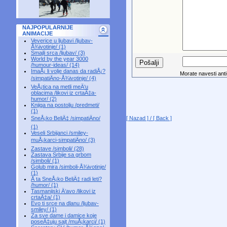
NAJPOPULARNIJE
ANIMACIJE
Veverice u ljubavi /ljubav-
Å¾ivotinje/ (1)
Smajli srca /ljubav/ (3)
World by the year 3000
/humour-ideas/ (14)
ImaÅ¡ li volje danas da radiÅ¡?
Morate navesti anti-
/simpatiÄno-Å¾ivotinje/ (4)
VeÅ¡tica na metli meÄ‘u
oblacima /likovi iz crtaÄ‡a-
humor/ (2)
Knjiga na postolju /predmeti/
(1)
[ Nazad ] / [ Back ]
SneÅ¡ko BeliÄ‡ /simpatiÄno/
(1)
Veseli Srbijanci /smiley-
muÅ¡karci-simpatiÄno/ (3)
Zastave /simboli/ (28)
Zastava Srbije sa grbom
/simboli/ (1)
Golub mira /simboli-Å¾ivotinje/
(1)
Å ta SneÅ¡ko BeliÄ‡ radi leti?
/humor/ (1)
Tasmanijski Ä‘avo /likovi iz
crtaÄ‡a/ (1)
Evo ti srce na dlanu /ljubav-
smiley/ (1)
Za sve dame i damice koje
poseÄ‡uju sajt /muÅ¡karci/ (1)