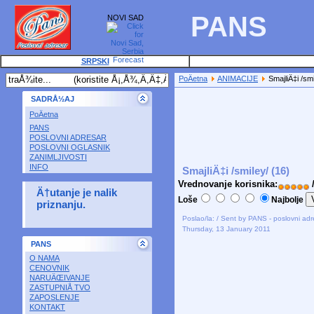
PANS
NOVI SAD
SRPSKI
PoÄetna
ANIMACIJE
SmajliÄ‡i /smi
SADRÅ½AJ
PoÄetna
PANS
POSLOVNI ADRESAR
POSLOVNI OGLASNIK
ZANIMLJIVOSTI
INFO
SmajliÄ‡i /smiley/ (16)
Vrednovanje korisnika:
/
Ä†utanje je nalik
Loše
Najbolje
priznanju.
Poslao/la: / Sent by PANS - poslovni ad
Thursday, 13 January 2011
PANS
O NAMA
CENOVNIK
NARUÄŒIVANJE
ZASTUPNIÅ TVO
ZAPOSLENJE
KONTAKT