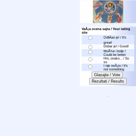
VaÅ¡a ocena sajta / Your rating
site
OdliÄan je! / It's
great!
Dobar je! / Good!
MoÅ¾e i bolje /
Could be better
Hm, onako... / So
so
I nije neÅ¡to / It's
not something
.