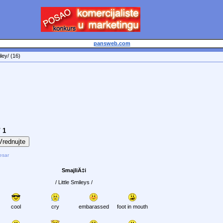
pansweb.com
ley/ (16)
 1
resar
SmajliÄ‡i
/ Little Smileys /
cool
cry
embarassed
foot in mouth