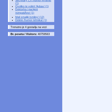
Secretary CV /humor-Å¾ene/
(1)
Ovoliko te volim! /ljubav/ (1)
Doktorka i pacijent
/simpatiÄno/ (1)
Mali smajliji /smiley/ (12)
Delete /humor-tehnika/ (1)
Trenutno je 4 gosta/iju na vezi
Br. poseta / Visitors:
40759563