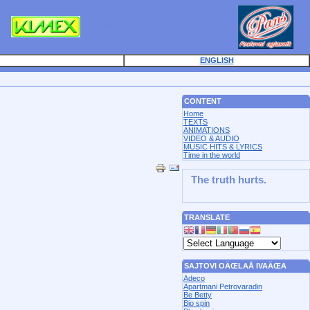
PANSWEB.COM
ENGLISH
CONTENT
Home
TEXTS
ANIMATIONS
VIDEO & AUDIO
MUSIC HITS & LYRICS
Time in the world
The truth hurts.
TRANSLATE
SAJTOVI OÄŒLAÅ IVAÄŒA
Adeco
Apartmani Petrovaradin
Be Betty
Bio spin