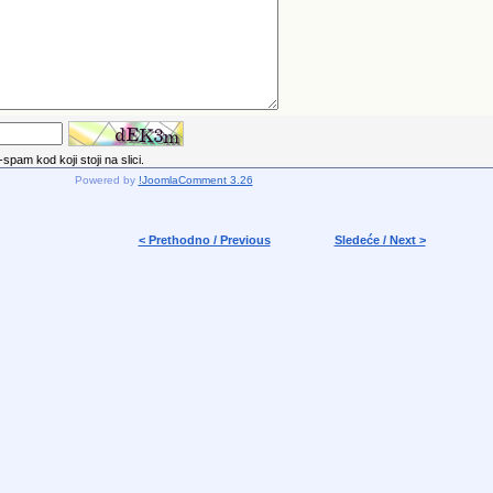
spam kod koji stoji na slici.
Powered by
!JoomlaComment 3.26
< Prethodno / Previous
Sledeće / Next >