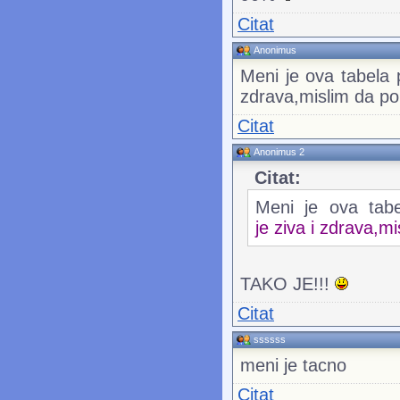
Citat
Anonimus
Meni je ova tabela 
zdrava,mislim da pol
Citat
Anonimus 2
Citat:
Meni je ova tabe
je ziva i zdrava,mi
TAKO JE!!!
Citat
ssssss
meni je tacno
Citat