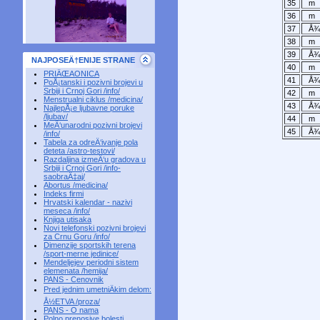
35
m
36
m
37
Å
38
m
39
Å
NAJPOSEÄ†ENIJE STRANE
40
m
PRIÄŒAONICA
41
Å
PoÅ¡tanski i pozivni brojevi u
Srbiji i Crnoj Gori /info/
42
m
Menstrualni ciklus /medicina/
43
Å
NajlepÅ¡e ljubavne poruke
/ljubav/
44
m
MeÄ‘unarodni pozivni brojevi
45
Å
/info/
Tabela za odreÄ‘ivanje pola
deteta /astro-testovi/
Razdaljina izmeÄ‘u gradova u
Srbiji i Crnoj Gori /info-
saobraÄ‡aj/
Abortus /medicina/
Indeks firmi
Hrvatski kalendar - nazivi
meseca /info/
Knjiga utisaka
Novi telefonski pozivni brojevi
za Crnu Goru /info/
Dimenzije sportskih terena
/sport-merne jedinice/
Mendeljejev periodni sistem
elemenata /hemija/
PANS - Cenovnik
Pred jednim umetniÄkim delom:
Å½ETVA /proza/
PANS - O nama
Polno prenosive bolesti