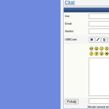
Citat
Ime:
Email:
Naslov:
UBBCode:
Morate navesti anti