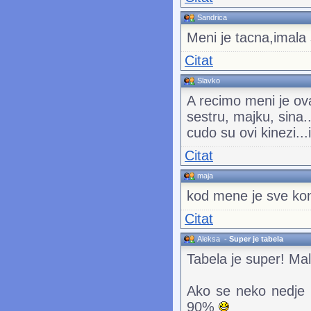
Sandrica
Meni je tacna,imala 
Citat
Slavko
A recimo meni je ova
sestru, majku, sina..
cudo su ovi kinezi...
Citat
maja
kod mene je sve kon
Citat
Aleksa
-
Super je tabela
Tabela je super! Ma
Ako se neko nedje 
90%