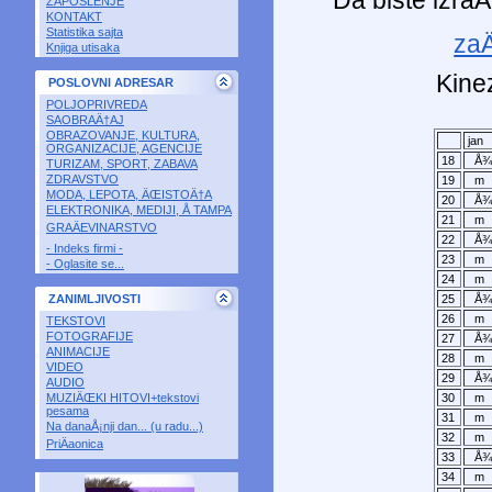
ZAPOSLENJE
KONTAKT
Statistika sajta
za
Knjiga utisaka
Kine
POSLOVNI ADRESAR
POLJOPRIVREDA
SAOBRAÄ†AJ
OBRAZOVANJE, KULTURA,
jan
ORGANIZACIJE, AGENCIJE
18
Å
TURIZAM, SPORT, ZABAVA
ZDRAVSTVO
19
m
MODA, LEPOTA, ÄŒISTOÄ†A
20
Å
ELEKTRONIKA, MEDIJI, Å TAMPA
21
m
GRAÄEVINARSTVO
22
Å
- Indeks firmi -
23
m
- Oglasite se...
24
m
25
Å
ZANIMLJIVOSTI
26
m
TEKSTOVI
FOTOGRAFIJE
27
Å
ANIMACIJE
28
m
VIDEO
29
Å
AUDIO
30
m
MUZIÄŒKI HITOVI+tekstovi
pesama
31
m
Na danaÅ¡nji dan... (u radu...)
32
m
PriÄaonica
33
Å
34
m