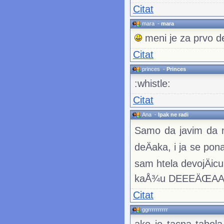
Citat
mara
-
mara
meni je za prvo d
Citat
princes
-
Princes
:whistle:
Citat
Ana
-
Ipak ne radi
Samo da javim da ne
deÄaka, i ja se po
sam htela devojÄic
kaÅ¾u DEEEÄŒAAA
Citat
ggrrrrrrrrrr
ako je tacna tabela