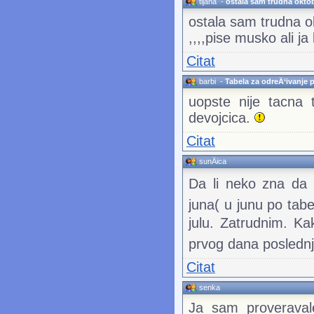
tijana
-
ostala sam trudna oktob
ostala sam trudna o
,,,,pise musko ali ja
Citat
barbi
-
Tabela za odreÄ‘ivanje p
uopste nije tacna 
devojcica.
Citat
sunÄica
Da li neko zna da 
juna( u junu po tab
julu. Zatrudnim. K
prvog dana posledn
Citat
senka
Ja sam proveravale