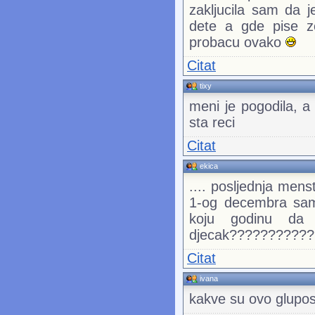
zakljucila sam da 
dete a gde pise z
probacu ovako
Citat
tixy
meni je pogodila, a i
sta reci
Citat
ekica
.... posljednja mens
1-og decembra sam
koju godinu da
djecak???????????
Citat
ivana
kakve su ovo glupos