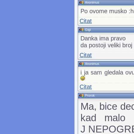
Anonimus
Po ovome musko :h
Citat
Gigi
Danka ima pravo
da postoji veliki bro
Citat
Anonimus
i ja sam gledala ov
Citat
Prorok
Ma, bice de
kad malo 
J NEPOGRE