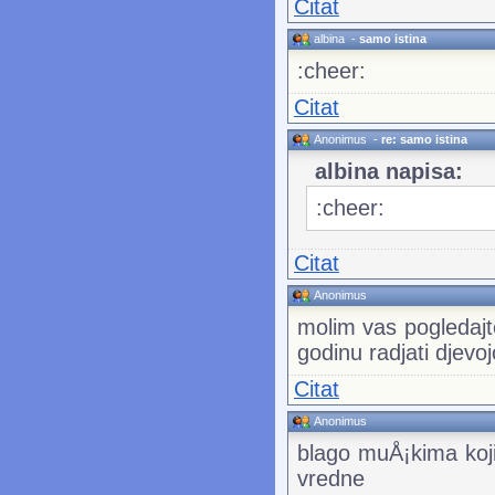
Citat
albina
-
samo istina
:cheer:
Citat
Anonimus
-
re: samo istina
albina napisa:
:cheer:
Citat
Anonimus
molim vas pogledajte
godinu radjati djevojc
Citat
Anonimus
blago muÅ¡kima koji
vredne