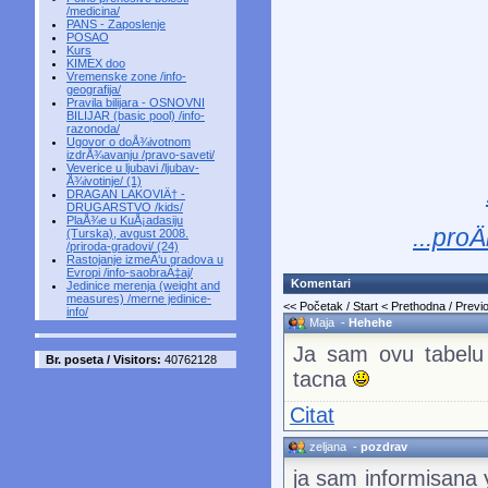
/medicina/
PANS - Zaposlenje
POSAO
Kurs
KIMEX doo
Vremenske zone /info-
geografija/
Pravila bilijara - OSNOVNI
BILIJAR (basic pool) /info-
razonoda/
Ugovor o doÅ¾ivotnom
izdrÅ¾avanju /pravo-saveti/
Veverice u ljubavi /ljubav-
Å¾ivotinje/ (1)
DRAGAN LAKOVIÄ† -
DRUGARSTVO /kids/
PlaÅ¾e u KuÅ¡adasiju
...pro
(Turska), avgust 2008.
/priroda-gradovi/ (24)
Rastojanje izmeÄ‘u gradova u
Evropi /info-saobraÄ‡aj/
Komentari
Jedinice merenja (weight and
measures) /merne jedinice-
<< Početak / Start
< Prethodna / Previ
info/
Maja
-
Hehehe
Ja sam ovu tabelu 
Br. poseta / Visitors:
40762128
tacna
Citat
zeljana
-
pozdrav
ja sam informisana y