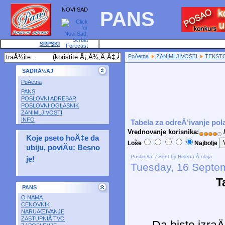
NOVI SAD
PANS
SRPSKI
PoÄetna
ZANIMLJIVOSTI
TEKST
SADRÅ½AJ
PoÄetna
PANS
POSLOVNI ADRESAR
POSLOVNI OGLASNIK
ZANIMLJIVOSTI
INFO
Tabela za odreÄ‘ivanje pola
Vrednovanje korisnika:
/
Koje pseto hoÄ‡e da
Loše
Najbolje
ubiju, poviÄu: Besno
Poslao/la: / Sent by Helena Å olaja
je!
Tuesday, 16 Septe
T
PANS
O NAMA
CENOVNIK
NARUÄŒIVANJE
ZASTUPNIÅ TVO
Da biste izraÄ