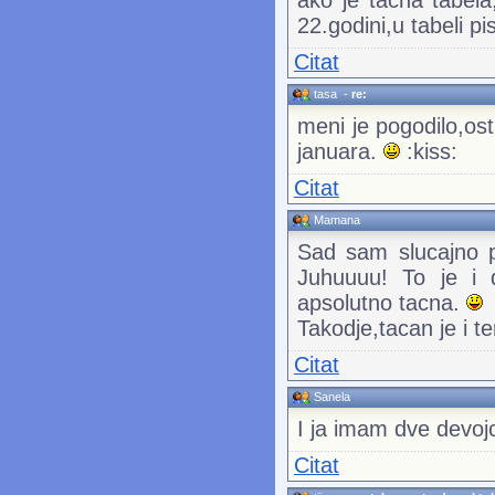
22.godini,u tabeli p
Citat
tasa
-
re:
meni je pogodilo,ost
januara.
:kiss:
Citat
Mamana
Sad sam slucajno p
Juhuuuu! To je i 
apsolutno tacna.
Takodje,tacan je i t
Citat
Sanela
I ja imam dve devojc
Citat