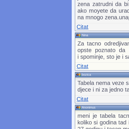
zena zatrudni da b
ako moyete da uradit
na mnogo zena.una
Citat
Nina
Za tacno odredjiva
opste poznato da n
i spominje, sto je i 
Citat
bozica
Tabela nema veze sa
djece i ni za jedno t
Citat
Anonimus
meni je tabela tac
koliko si godina tad
27 godinu i tacan m