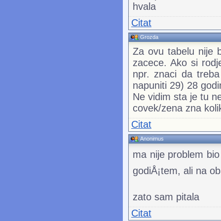
hvala
Citat
Grozda
Za ovu tabelu nije 
zacece. Ako si rodj
npr. znaci da treba
napuniti 29) 28 godi
Ne vidim sta je tu n
covek/zena zna kolik
Citat
Anonimus
ma nije problem bio
godiÅ¡tem, ali na o
zato sam pitala
Citat