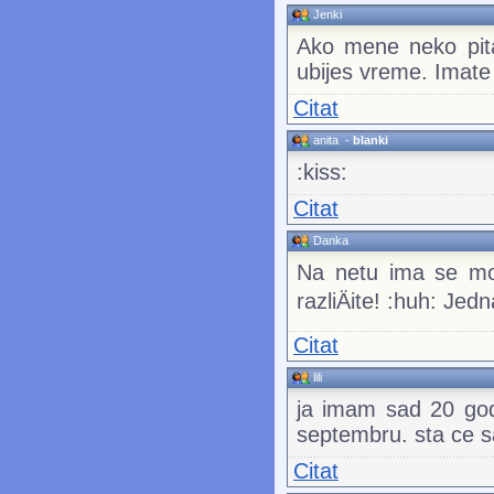
Jenki
Ako mene neko pita
ubijes vreme. Imate i
Citat
anita
-
blanki
:kiss:
Citat
Danka
Na netu ima se moÅ
razliÄite! :huh: Je
Citat
lili
ja imam sad 20 go
septembru. sta ce s
Citat