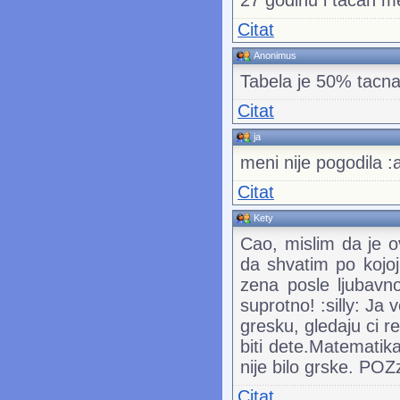
Citat
Anonimus
Tabela je 50% tacna, 
Citat
ja
meni nije pogodila :
Citat
Kety
Cao, mislim da je o
da shvatim po kojoj
zena posle ljubavno
suprotno! :silly: Ja
gresku, gledaju ci r
biti dete.Matematik
nije bilo grske. POZ
Citat