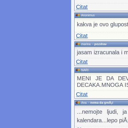
Citat
Anonimus
kakva je ovo glupos
Citat
marina
-
pozdrav
jasam izracunala i 
Citat
NARI
MENI JE DA DE
DECAKA.MNOGA IS
Citat
Ana
-
nema da greÅ¡i
...nemojte ljudi
kalendara...lepo p