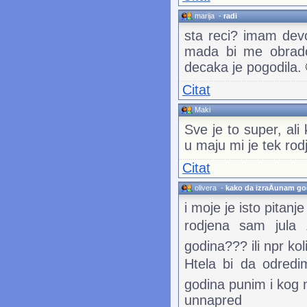
marija
-
radi
sta reci? imam devo
mada bi me obradov
decaka je pogodila.
Citat
Maki
Sve je to super, al
u maju mi je tek ro
Citat
olivera
-
kako da izraÄunam go
i moje je isto pitan
rodjena sam jula
godina??? ili npr k
Htela bi da odredim
godina punim i kog 
unnapred