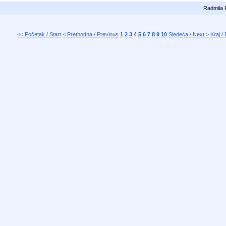
Radmila 
<< Početak / Start
< Prethodna / Previous
1
2
3
4
5
6
7
8
9
10
Sledeća / Next >
Kraj /