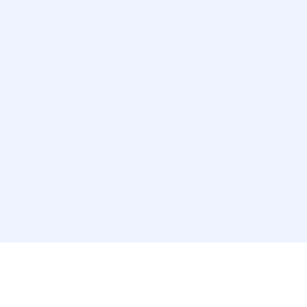
~ ~ ~ ~ ~ ~ ~ ~ ~ ~ ~ ~ ~ ~ ~ ~ ~