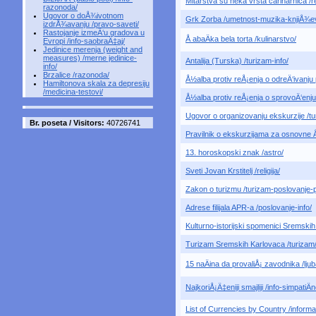
Mitarstva su neka vrsta carinarnica /r
razonoda/
Ugovor o doÅ¾ivotnom
Grk Zorba /umetnost-muzika-knjiÅ¾e
izdrÅ¾avanju /pravo-saveti/
Rastojanje izmeÄ‘u gradova u
Å abaÄka bela torta /kulinarstvo/
Evropi /info-saobraÄ‡aj/
Jedinice merenja (weight and
measures) /merne jedinice-
Antalija (Turska) /turizam-info/
info/
Brzalice /razonoda/
Å½alba protiv reÅ¡enja o odreÄ‘ivanju 
Hamiltonova skala za depresiju
/medicina-testovi/
Å½alba protiv reÅ¡enja o sprovoÄ‘enju 
Ugovor o organizovanju ekskurzije /t
Br. poseta / Visitors:
40726741
Pravilnik o ekskurzijama za osnovne Å
13. horoskopski znak /astro/
Sveti Jovan Krstitelj /religija/
Zakon o turizmu /turizam-poslovanje-
Adrese filijala APR-a /poslovanje-info/
Kulturno-istorijski spomenici Sremskih
Turizam Sremskih Karlovaca /turizam
15 naÄina da provaliÅ¡ zavodnika /ljub
NajkoriÅ¡Ä‡eniji smajliji /info-simpatiÄn
List of Currencies by Country /informa