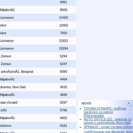
6961
MijailoviÄ‡
8509
Kuzmanov
21402
stice
12002
stice
7050
Kuzmanov
21921
Kuzmanov
20294
, Zemun
5294
, Zemun
6247
Å arkoÄ‡eviÄ‡, Beograd
6090
MijailoviÄ‡
4464
Rukavina, Novi Sad
4632
MijailoviÄ‡
4690
lan (Israel)
6297
NOVO
TOOMA STRAAPS - koÅ¾ne
rziÄ‡
5766
narukvice za satove
/Petrovaradin/
MijailoviÄ‡
4652
AUTO OFFICE 021 - agencija za
usluge u saobraÄ‡aju /Novi Sad/
½arkovo
6161
SPINALIS - centar za negu kiÄme
i odrÅ¾avanje tela /Beograd, Novi