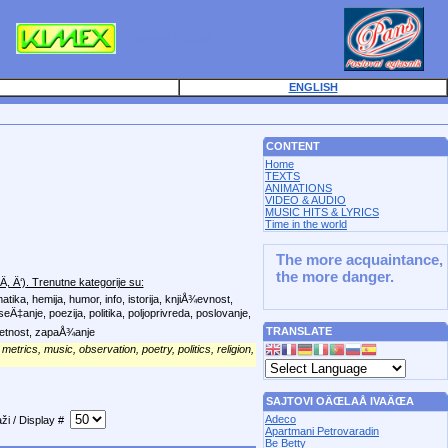
PANSWEB.COM
ENGLISH
CONTENT
Home
TEXTS
ANIMATIONS
VIDEO & AUDIO
MUSIC HITS & LYRICS
Time in the world
The more acquaintance,
the more danger.
, Ä‘)
. Trenutne kategorije su:
matika, hemija, humor, info, istorija, knjiÅ¾evnost,
eÄ‡anje, poezija, politika, poljoprivreda, poslovanje,
TRANSLATE
 umetnost, zapaÅ¾anje
 metrics, music, observation,
poetry,
politics, religion,
SAJTOVI OÄŒLAÅ IVAÄŒA
Adeco
ži / Display #
Apartmani Petrovaradin
Be Betty