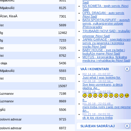
MijailoviÄ‡
5031
Sad/
NS-KOMETA - tepih servis /Novi
MijailoviÄ‡
8125
Sad/
OPEL DRAGAN - auto servis
Ä‡an, KisaÄ
7301
/Novi Sad/
BATA SPORTAUSPUFF - auspuh
servis, vulkanizerske usluge
ist
5699
/Petrovaradin/
TRUBAÄŒI NOVI SAD - trubaÄki
Bg
12462
orkestar /Novi Sad/
JAPAN GARAGE - specijalizovani
Bg
7233
servis za japanska i korejska
vozila /Novi Sad/
ist
7225
BABY HOUSE - sve za bebe i
buduÄ‡e mame /Novi Sad/
ist
8762
MOTUS - kiropraktika, fizikalna
medicina i rehabilitacija /Novi Sad/
olaja
5436
VAÅ I KOMENTARI
MijailoviÄ‡
5593
[02.14.18 - 01:02:37...
Just what I was looking for.
ist
7021
[02.06.18 - 18:02:34...
Sve lepo usminkano, a deca
15097
gladna. Ag...
[02.02.18 - 18:02:23...
Kuzmanov
7198
8...
Kuzmanov
8669
[01.30.18 - 22:01:48...
meni treba notni zapis ove pjesme
jiÄ‡
5506
&n...
[01.21.18 - 04:01:31...
ok je jos viceva treba
oslovni adresar
9715
SLIÄŒAN SADRÅ½AJ
oslovni adresar
6972