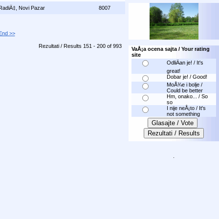
RadiÄ‡, Novi Pazar
8007
 End >>
Rezultati / Results 151 - 200 of 993
VaÅ¡a ocena sajta / Your rating
site
OdliÄan je! / It's
great!
Dobar je! / Good!
MoÅ¾e i bolje /
Could be better
Hm, onako... / So
so
I nije neÅ¡to / It's
not something
.