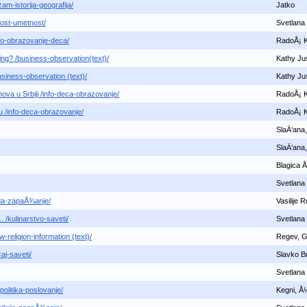
zam-istorija-geografija/
Jatko
nost-umetnost/
Svetlana 
nfo-obrazovanje-deca/
RadoÅ¡ 
ng? /business-observation(text)/
Kathy Ju
usiness-observation (text)/
Kathy Ju
va u Srbiji /info-deca-obrazovanje/
RadoÅ¡ 
u /info-deca-obrazovanje/
RadoÅ¡ 
SlaÄ‘ana
SlaÄ‘ana
Blagica 
Svetlana 
oda-zapaÅ¾anje/
Vasilije 
. /kulinarstvo-saveti/
Svetlana 
-religion-information (text)/
Regev, Go
j-saveti/
Slavko B
Svetlana 
politika-poslovanje/
Kegni, Å