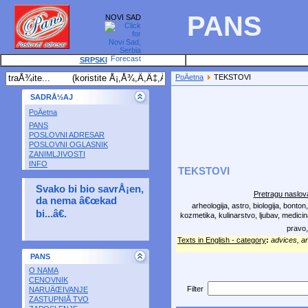
PANS
NOVI SAD
SRPSKI
PoÄetna
TEKSTOVI
SADRÅ½AJ
PoÄetna
PANS
POSLOVNI ADRESAR
POSLOVNI OGLASNIK
ZANIMLJIVOSTI
INFO
TEKSTOVI
Svako bi bio savrÅ¡en,
Pretragu naslova
da nema â€œkad
arheologija, astro, biologija, bonton
bi...â€.
kozmetika, kulinarstvo, ljubav, medicin
pravo,
Texts in English - category
:
advices, a
PANS
O NAMA
CENOVNIK
Filter
NARUÄŒIVANJE
ZASTUPNIÅ TVO