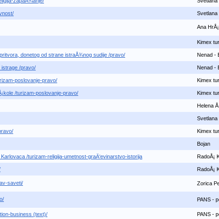
eligija-zapaÅ¾anje/
Svetlana 
vnost/
Svetlana 
Ana HrÅ¡
Kimex tur
pritvora, donetog od strane istraÅ¾nog sudije /pravo/
Nenad - 
istrage /pravo/
Nenad - 
urizam-poslovanje-pravo/
Kimex tur
¡kole /turizam-poslovanje-pravo/
Kimex tur
Helena Å 
Svetlana 
pravo/
Kimex tur
Bojan
 Karlovaca /turizam-religija-umetnost-graÄ‘evinarstvo-istorija
RadoÅ¡ 
/
RadoÅ¡ 
av-saveti/
Zorica Pe
o/
PANS - p
tion-business (text)/
PANS - p