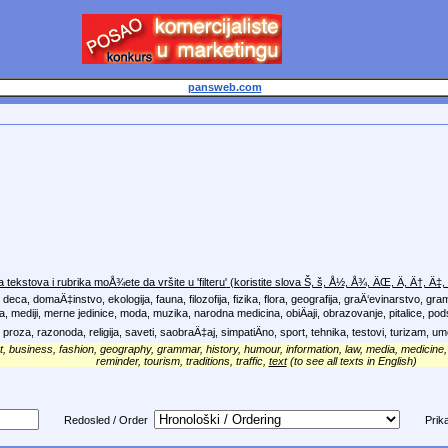
pansweb.com
 tekstova i rubrika moÅ¾ete da vršite u 'filteru'
(koristite slova Š, š, Å½, Å¾, ÄŒ, Ä, Ä†, Ä‡, Ä
, deca, domaÄ‡instvo, ekologija, fauna, filozofija, fizika, flora, geografija, graÄ‘evinarstvo, gra
a, mediji,
merne jedinice,
moda, muzika, narodna medicina, obiÄaji, obrazovanje, pitalice, pods
 proza, razonoda, religija, saveti, saobraÄ‡aj, simpatiÄno, sport, tehnika, testovi, turizam,
rt, business, fashion, geography, grammar,
history, humour,
information, law,
media, medicine,
reminder, tourism, traditions, traffic,
text
(to see all texts in English)
Redosled / Order
Prika