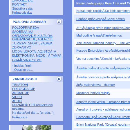
ZAPOSLENJE
Naziv i kategorija / Item Title and 
KONTAKT
Statistika sajta
Kratak opis reciklaÅ¾e ili bitucementn
Knjiga utisaka
PouÄna priÄa /zapaÅ¾anje-saveti/
POSLOVNI ADRESAR
POLJOPRIVREDA
ÄŒiÅ¡Ä‡enje filtera klima ureÄ‘aja /d
SAOBRAÄ†AJ
Mail godine /zapaÅ¾anje-humor/
OBRAZOVANJE, KULTURA,
ORGANIZACIJE, AGENCIJE
The Israel Diamond Industry - The Wor
TURIZAM, SPORT, ZABAVA
ZDRAVSTVO
Kosovo Embroidery /art-fashion-traditi
MODA, LEPOTA, ÄŒISTOÄ†A
ELEKTRONIKA, MEDIJI, Å TAMPA
Vez na seoskim Å¾enskim koÅ¡uljama 
GRAÄEVINARSTVO
- Indeks firmi -
Å½alba duÅ¾nikaprotiv reÅ¡enjaoodbij
- Oglasite se...
Å½alba poverioca protiv reÅ¡enja o o
ZANIMLJIVOSTI
TEKSTOVI
JoÅ¡ malo viceva... /humor/
FOTOGRAFIJE
ANIMACIJE
Mladenci /obiÄaji-religija/
VIDEO
AUDIO
Airports in the World - Distance from th
MUZIÄŒKI HITOVI+tekstovi
pesama
Aerodromi u svetu - udaljenost od gra
Na danaÅ¡nji dan... (u radu...)
Povodom UjeÅ¾a /zapaÅ¾anje-umetno
PriÄaonica
Brioni National Park (Croatia) /tourism