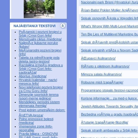
Nacionalni park Brioni (Hrvatska) /turi
Å½an-Batist Poklen Molijer /knjiÅ¾ev
Spisak osnovnih Å¡kola u Vojvodini /i
NAJÄŒITANIJI TEKSTOVI
What's Wrong With Multi-Level Marketi
PoÅ¡tanski i pozivni brojevi u
Ten Big Lies of Multilevel Marketing /b
Srbiji i Crnoj Gori /info/
Menstrualni ciklus /medicina/
Spisak drÅ¾avnih predÅ¡kolskih ustano
NajlepÅ¡e ljubavne poruke
/ljubav/
MeÄ‘unarodni pozivni brojevi
Spisak privatnih vrtiÄ‡a u Novom Sad
/info/
Tabela za odreÄ‘ivanje pola
ÄŒupavci /kulinarstvo/
deteta /astro-testovi/
Razdaljina izmeÄ‘u gradova u
RiÅ¾oto s piletinom /kulinarstvo/
Srbiji i Crnoj Gori /info-
saobraÄ‡aj/
Mimoza salata /kulinarstvo/
Abortus /medicina/
Hrvatski kalendar - nazivi
Robusne misli /zapaÅ¾anje/
meseca /info/
Novi telefonski pozivni brojevi
Programirano stopalo /testovi-razon
za Crnu Goru /info/
Dimenzije sportskih terena
/sport-merne jedinice/
Korisne informacije... za med-o ljupce..
Mendeljejev periodni sistem
elemenata /hemija/
Jewish Attitudes Towards Sexuality /law
Pred jednim umetniÄkim delom:
Bezbedna voÅ¾nja u gradu /saobraÄ‡a
Å½ETVA /proza/
Polno prenosive bolesti
Ä†utanje /zapaÅ¾anje-filozofija/
/medicina/
Vremenske zone /info-
geografija/
Spisak stranih ambasada u Srbiji /info-
Pravila bilijara - OSNOVNI
BILIJAR (basic pool) /info-