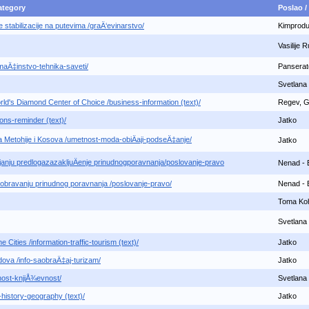
Category
Poslao /
e stabilizacije na putevima /graÄ‘evinarstvo/
Kimprodu
Vasilije 
omaÄ‡instvo-tehnika-saveti/
Panserat
Svetlana 
ld's Diamond Center of Choice /business-information (text)/
Regev, Go
ons-reminder (text)/
Jatko
Metohije i Kosova /umetnost-moda-obiÄaji-podseÄ‡anje/
Jatko
anju predlogazazakljuÄenje prinudnogporavnanja/poslovanje-pravo
Nenad - 
dobravanju prinudnog poravnanja /poslovanje-pravo/
Nenad - 
Toma Ko
Svetlana 
e Cities /information-traffic-tourism (text)/
Jatko
dova /info-saobraÄ‡aj-turizam/
Jatko
st-knjiÅ¾evnost/
Svetlana 
-history-geography (text)/
Jatko