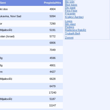
Bio spin
 Sent
Pregleda/Hits
Blue basic
Div papir
kt doo
4904
First Floor
Frizantin
Rukavina, Novi Sad
5094
Kraljevi Äardaci
Logos
or
7290
Min plast
Pedigre
MijailoviÄ‡
5191
Radionica RakiÄ‡
TrubaÄi BeÄ
lan (Israel)
5772
Zoovet
6806
7049
Bg
4596
Bg
4801
hn
4427
MijailoviÄ‡
6628
6479
17240
MijailoviÄ‡
5187
11147