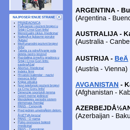
ARGENTINA - Bu
(Argentina - Buen
NAJPOSEÄ†ENIJE STRANE
PRIÄŒAONICA
PoÅ¡tanski i pozivni brojevi u
Srbiji i Crnoj Gori /info/
AUSTRALIJA - K
Menstrualni ciklus /medicina/
NajlepÅ¡e ljubavne poruke
(Australia - Canbe
/ljubav/
MeÄ‘unarodni pozivni brojevi
/info/
Tabela za odreÄ‘ivanje pola
deteta /astro-testovi/
AUSTRIJA -
BeÄ
Razdaljina izmeÄ‘u gradova u
Srbiji i Crnoj Gori /info-
saobraÄ‡aj/
(Austria - Vienna)
Abortus /medicina/
Indeks firmi
Hrvatski kalendar - nazivi
meseca /info/
Knjiga utisaka
AVGANISTAN
- K
Novi telefonski pozivni brojevi
za Crnu Goru /info/
(Afghanistan - Kab
Dimenzije sportskih terena
/sport-merne jedinice/
Mendeljejev periodni sistem
elemenata /hemija/
AZERBEJDÅ½AN 
PANS - Cenovnik
Pred jednim umetniÄkim delom:
(Azerbaijan - Bak
Å½ETVA /proza/
PANS - O nama
Polno prenosive bolesti
/medicina/
PANS - Zaposlenje