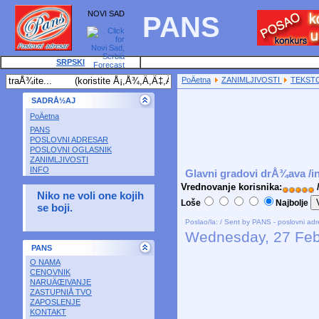
NOVI SAD
PANS
SRPSKI
PoÄetna
ZANIMLJIVOSTI
TEKST
SADRÅ½AJ
PoÄetna
PANS
POSLOVNI ADRESAR
POSLOVNI OGLASNIK
ZANIMLJIVOSTI
INFO
Glavni gradovi drÅ¾ava /in
Vrednovanje korisnika:
/
Niko ne voli one kojih
Loše
Najbolje
se boji.
Poslao/la: / Sent by PANS - poslovni ad
Wednesday, 27 Feb
PANS
O NAMA
CENOVNIK
NARUÄŒIVANJE
ZASTUPNIÅ TVO
ZAPOSLENJE
KONTAKT