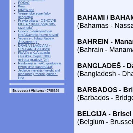
POSAO
Kurs
KIMEX doo
Vremenske zone /info-
BAHAMI / BAHA
geografija/
Pravila bilijara - OSNOVNI
(Bahamas - Nass
BILIJAR (basic pool) /info-
razonoda/
Ugovor o doÅ¾ivotnom
izdrÅ¾avanju /pravo-saveti/
Veverice u ljubavi /ljubav-
BAHREIN - Man
Å¾ivotinje/ (1)
DRAGAN LAKOVIÄ† -
(Bahrain - Manam
DRUGARSTVO /kids/
PlaÅ¾e u KuÅ¡adasiju
(Turska), avgust 2008.
/priroda-gradovi/ (24)
Rastojanje izmeÄ‘u gradova u
BANGLADEŠ - D
Evropi /info-saobraÄ‡aj/
Jedinice merenja (weight and
(Bangladesh - Dh
measures) /merne jedinice-
info/
BARBADOS - Br
Br. poseta / Visitors:
40788829
(Barbados - Bridg
BELGIJA - Brisel
(Belgium - Brusse