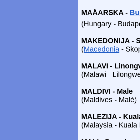
MAÄARSKA -
Bu
(Hungary - Budap
MAKEDONIJA - S
(
Macedonia
- Skop
MALAVI - Linong
(Malawi - Lilongw
MALDIVI - Male
(Maldives - Malé)
MALEZIJA - Kua
(Malaysia - Kuala