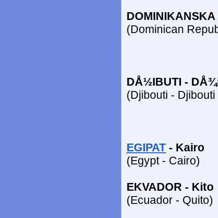
DOMINIKANSKA 
(Dominican Repub
DÅ½IBUTI - DÅ¾i
(Djibouti - Djibouti
EGIPAT
- Kairo
(Egypt - Cairo)
EKVADOR - Kito
(Ecuador - Quito)