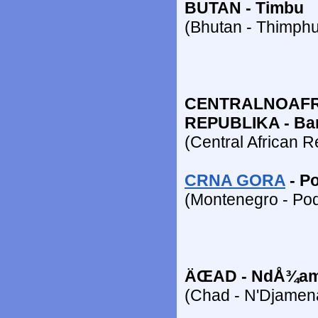
BUTAN - Timbu
(Bhutan - Thimphu
CENTRALNOAF
REPUBLIKA - Ba
(Central African R
CRNA GORA
- P
(Montenegro - Pod
ÄŒAD - NdÅ¾a
(Chad - N'Djamen