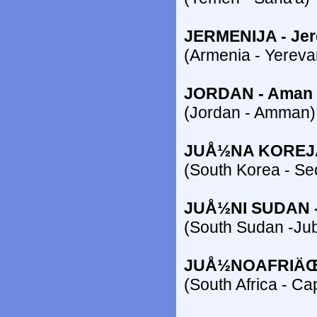
JERMENIJA - Je
(Armenia - Yereva
JORDAN - Aman
(Jordan - Amman)
JUÅ½NA KOREJA
(South Korea - Se
JUÅ½NI SUDAN 
(South Sudan -Ju
JUÅ½NOAFRIÄŒK
(South Africa - C