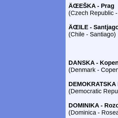
ÄŒEŠKA - Prag
(Czech Republic -
ÄŒILE - Santjag
(Chile - Santiago)
DANSKA - Kope
(Denmark - Cope
DEMOKRATSKA RE
(Democratic Repub
DOMINIKA - Roz
(Dominica - Rose