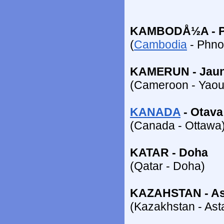
KAMBODÅ½A - P
(
Cambodia
- Phn
KAMERUN - Jau
(Cameroon - Yao
KANADA
- Otava
(Canada - Ottawa
KATAR - Doha
(Qatar - Doha)
KAZAHSTAN - As
(Kazakhstan - Ast