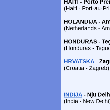
HAITI - Porto Pre
(Haiti - Port-au-Pr
HOLANDIJA - Am
(Netherlands - A
HONDURAS - Teg
(Honduras - Teguc
HRVATSKA
- Zag
(Croatia - Zagreb)
INDIJA
- Nju Delh
(India - New Delhi