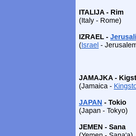
ITALIJA - Rim
(Italy - Rome)
IZRAEL -
Jerusal
(
Israel
- Jerusale
JAMAJKA - Kigs
(Jamaica -
Kingst
JAPAN
- Tokio
(Japan - Tokyo)
JEMEN - Sana
(Yemen - Sana'a)