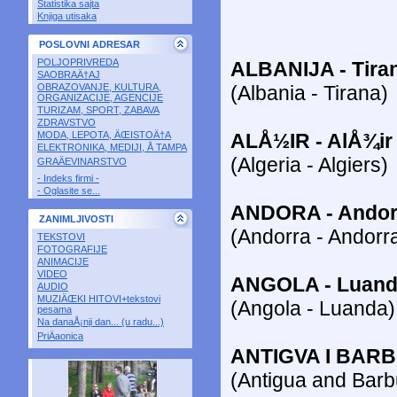
Statistika sajta
Knjiga utisaka
POSLOVNI ADRESAR
POLJOPRIVREDA
ALBANIJA - Tira
SAOBRAÄ†AJ
(Albania - Tirana)
OBRAZOVANJE, KULTURA,
ORGANIZACIJE, AGENCIJE
TURIZAM, SPORT, ZABAVA
ZDRAVSTVO
ALÅ½IR - AlÅ¾ir
MODA, LEPOTA, ÄŒISTOÄ†A
ELEKTRONIKA, MEDIJI, Å TAMPA
(Algeria - Algiers)
GRAÄEVINARSTVO
- Indeks firmi -
- Oglasite se...
ANDORA - Andora
ZANIMLJIVOSTI
(Andorra - Andorra
TEKSTOVI
FOTOGRAFIJE
ANIMACIJE
VIDEO
ANGOLA - Luan
AUDIO
MUZIÄŒKI HITOVI+tekstovi
(Angola - Luanda)
pesama
Na danaÅ¡nji dan... (u radu...)
PriÄaonica
ANTIGVA I BARB
(Antigua and Barb