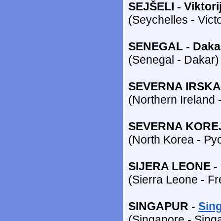
SEJŠELI - Viktori
(Seychelles - Victo
SENEGAL - Daka
(Senegal - Dakar)
SEVERNA IRSKA -
(Northern Ireland -
SEVERNA KOREJA
(North Korea - P
SIJERA LEONE - 
(Sierra Leone - F
SINGAPUR -
Sin
(Singapore - Sing