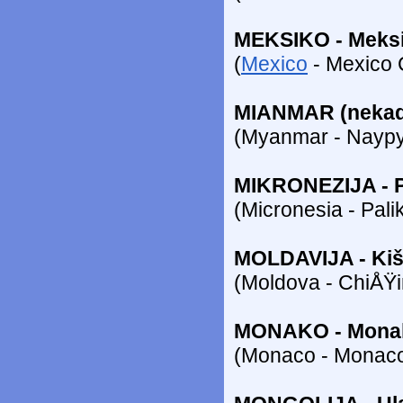
MEKSIKO - Meksi
(
Mexico
- Mexico C
MIANMAR (nekadaš
(Myanmar - Naypy
MIKRONEZIJA - Pa
(Micronesia - Palik
MOLDAVIJA - Kiš
(Moldova - ChiÅŸ
MONAKO - Mona
(Monaco - Monaco-